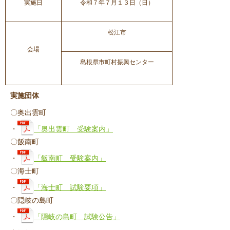
実施日
令和７年７月１３日（日）
松江市
会場
島根県市町村振興センター
実施団体
〇奥出雲町
・
「奥出雲町 受験案内」
〇飯南町
・
「飯南町 受験案内」
〇海士町
・
「海士町 試験要項」
〇隠岐の島町
・
「隠岐の島町 試験公告」