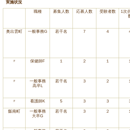
実施状況
職種
募集人数
応募人数
受験者数
1次
奥出雲町
一般事務G
若干名
７
４
〃
保健師F
１
２
１
〃
一般事務
若干名
３
２
高卒L
〃
看護師K
5
３
３
飯南町
一般事務
若干名
３
２
大卒G