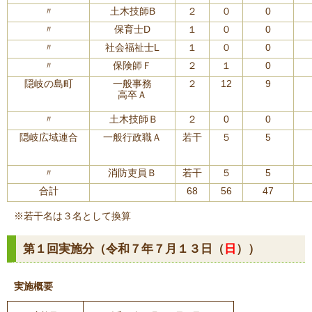
〃
土木技師B
２
０
0
〃
保育士D
１
０
0
〃
社会福祉士L
１
０
0
〃
保険師Ｆ
２
１
0
隠岐の島町
一般事務
２
12
9
高卒Ａ
〃
土木技師Ｂ
２
0
0
隠岐広域連合
一般行政職Ａ
若干
５
5
〃
消防吏員Ｂ
若干
５
5
合計
68
56
47
※若干名は３名として換算
第１回実施分（令和７年７月１３日（
日
））
実施概要