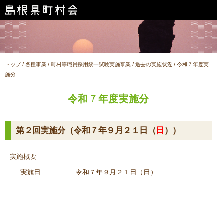
このページの本文へ
現
トップ
/
各種事業
/
町村等職員採用統一試験実施事業
/
過去の実施状況
/
令和７年度実
在
施分
の
位
令和７年度実施分
置：
第２回実施分（令和７年９月２１日（
日
））
実施概要
実施日
令和７年９月２１日（日）