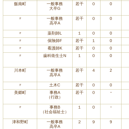
飯南町
一般事務
若干
０
0
大卒G
〃
一般事務
若干
０
0
高卒A
〃
薬剤師L
１
０
0
〃
保険師F
若干
１
0
〃
看護師K
若干
０
0
〃
歯科衛生士N
１
０
0
川本町
一般事務
若干
４
2
高卒A
〃
土木C
若干
０
0
美郷町
事務A
若干
０
ｰ
（行政）
〃
事務B
１
０
ｰ
（社会福祉士）
津和野町
一般事務
２
９
9
高卒A