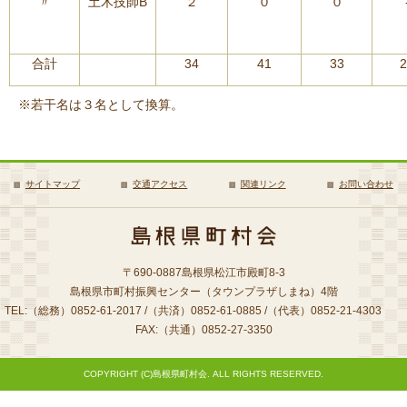
〃
土木技師B
２
０
０
合計
34
41
33
2
※若干名は３名として換算。
サイトマップ
交通アクセス
関連リンク
お問い合わせ
〒690-0887島根県松江市殿町8-3
島根県市町村振興センター（タウンプラザしまね）4階
TEL:（総務）0852-61-2017 /（共済）0852-61-0885 /（代表）0852-21-4303
FAX:（共通）0852-27-3350
COPYRIGHT (C)島根県町村会. ALL RIGHTS RESERVED.