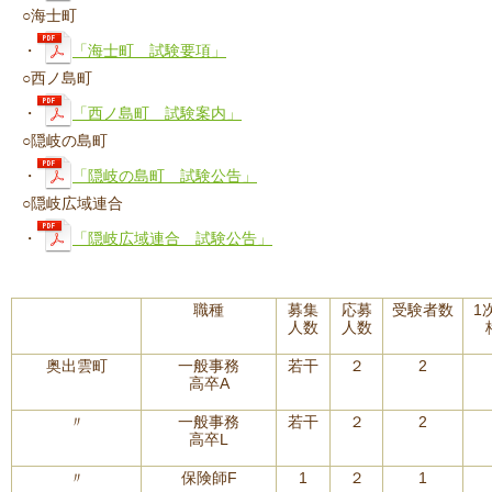
○海士町
・
「海士町 試験要項」
○西ノ島町
・
「西ノ島町 試験案内」
○隠岐の島町
・
「隠岐の島町 試験公告」
○隠岐広域連合
・
「隠岐広域連合 試験公告」
職種
募集
応募
受験者数
1
人数
人数
奥出雲町
一般事務
若干
２
2
高卒A
〃
一般事務
若干
２
2
高卒L
〃
保険師F
1
２
1