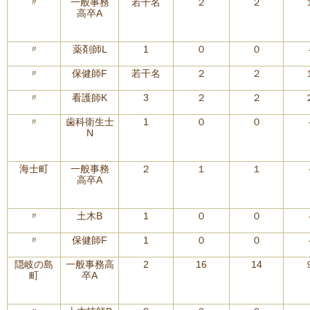
〃
一般事務
若干名
２
２
高卒A
〃
薬剤師L
1
０
０
〃
保健師F
若干名
２
２
〃
看護師K
3
２
２
〃
歯科衛生士
1
０
０
N
海士町
一般事務
２
１
１
高卒A
〃
土木B
1
０
０
〃
保健師F
1
０
０
隠岐の島
一般事務高
2
16
14
町
卒A