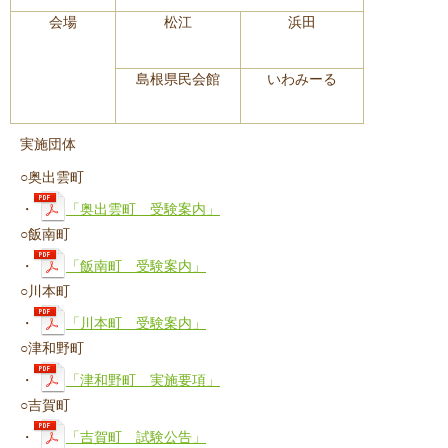
会場
松江
浜田
島根県民会館
いわみーる
実施団体
○奥出雲町
・
「奥出雲町 受験案内」
○飯南町
・
「飯南町 受験案内」
○川本町
・
「川本町 受験案内」
○津和野町
・
「津和野町 実施要項」
○吉賀町
・
「吉賀町 試験公告」