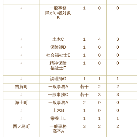
〃
一般事務
１
０
0
障がい者対象
B
〃
土木C
１
４
3
〃
保険師D
１
０
0
〃
社会福祉士E
１
０
0
〃
精神保険
１
０
0
福祉士F
〃
調理師G
１
１
1
吉賀町
一般事務A
若干
２
2
〃
一般事務C
若干
３
3
海士町
一般事務A
２
０
0
〃
土木B
１
０
0
〃
栄養士L
１
１
1
西ノ島町
一般事務
３
２
2
高卒A